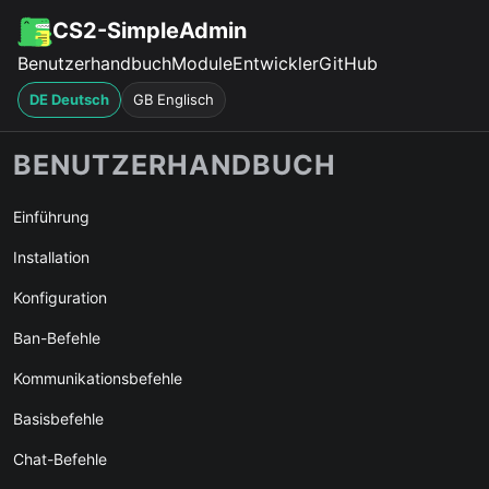
CS2-SimpleAdmin
Benutzerhandbuch
Module
Entwickler
GitHub
DE Deutsch
GB Englisch
BENUTZERHANDBUCH
Einführung
Installation
Konfiguration
Ban-Befehle
Kommunikationsbefehle
Basisbefehle
Chat-Befehle